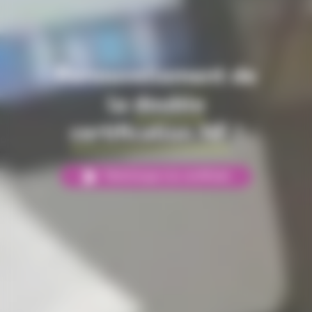
CALYPSO
: GmVet
est qualifié conforme
!