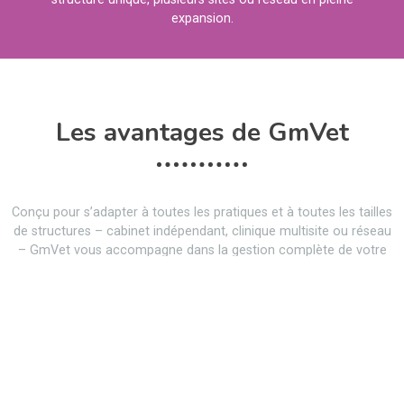
expansion.
Les avantages de GmVet
Conçu pour s’adapter à toutes les pratiques et à toutes les tailles
de structures – cabinet indépendant, clinique multisite ou réseau
– GmVet vous accompagne dans la gestion complète de votre
activité. Accessible en ligne, certifié NF203 et 525, en constante
évolution : découvrez un outil fiable, moderne, et fait pour vous
faciliter le quotidien.