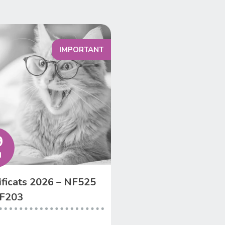
IMPORTANT
9
I
ificats 2026 – NF525
NF203