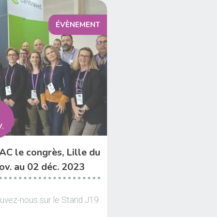
ÉVÈNEMENT
.
C le congrès, Lille du
ov. au 02 déc. 2023
uvez-nous sur le Stand J19