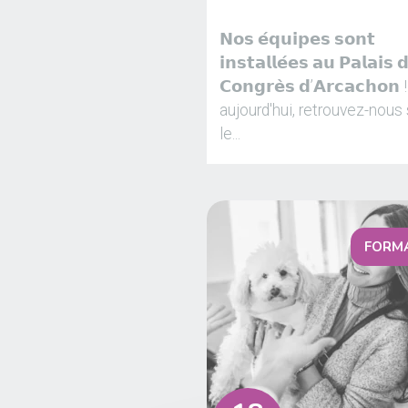
𝗡𝗼𝘀 𝗲́𝗾𝘂𝗶𝗽𝗲𝘀 𝘀𝗼𝗻𝘁
𝗶𝗻𝘀𝘁𝗮𝗹𝗹𝗲́𝗲𝘀 𝗮𝘂 𝗣𝗮𝗹𝗮𝗶𝘀 
𝗖𝗼𝗻𝗴𝗿𝗲̀𝘀 𝗱’𝗔𝗿𝗰𝗮𝗰𝗵𝗼𝗻
aujourd'hui, retrouvez-nous 
le...
FORM