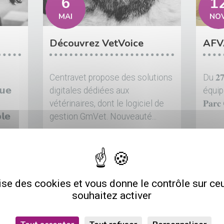
6
1
MAI
NOV
Découvrez VetVoice
AFVA
Centravet propose des solutions
Du 𝟐𝟕 
𝘂𝗲
digitales dédiées aux
équip
vétérinaires, dont le logiciel de
𝐏𝐚𝐫𝐜 
𝗹𝗲
gestion GmVet. Nouveauté...
lise des cookies et vous donne le contrôle sur c
EMENT
ÉVÈNEMENT
souhaitez activer