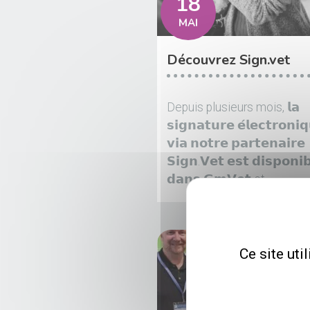
18
MAI
Découvrez Sign.vet
Depuis plusieurs mois, 𝗹𝗮
𝘀𝗶𝗴𝗻𝗮𝘁𝘂𝗿𝗲 𝗲́𝗹𝗲𝗰𝘁𝗿𝗼𝗻𝗶
𝘃𝗶𝗮 𝗻𝗼𝘁𝗿𝗲 𝗽𝗮𝗿𝘁𝗲𝗻𝗮𝗶𝗿𝗲
𝗦𝗶𝗴𝗻.𝗩𝗲𝘁 𝗲𝘀𝘁 𝗱𝗶𝘀𝗽𝗼𝗻𝗶𝗯
𝗱𝗮𝗻𝘀 𝗚𝗺𝗩𝗲𝘁 et...
Ce site uti
ÉVÈN