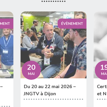
EMENT
ÉVÈNEMENT
20
1
MAI
MA
 –
Du 20 au 22 mai 2026 –
Cert
JNGTV à Dijon
et 