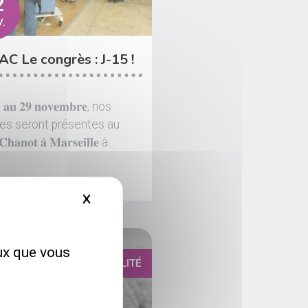
2
.
C Le congrès : J-15 !
𝐚𝐮 𝟐𝟗 𝐧𝐨𝐯𝐞𝐦𝐛𝐫𝐞, nos
es seront présentes au
𝐂𝐡𝐚𝐧𝐨𝐭 𝐚̀ 𝐌𝐚𝐫𝐬𝐞𝐢𝐥𝐥𝐞 à...
X
Masquer le bandeau des cookies
eux que vous
ACTUALITÉ