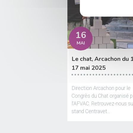
16
MAI
Le chat, Arcachon du 
17 mai 2025
Direction Arcachon pour le
Congrès du Chat organisé p
l'AFVAC. Retrouvez-nous su
stand Centravet...