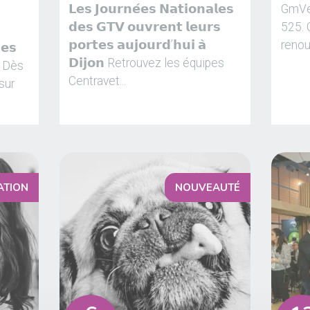
𝗟𝗲𝘀 𝗝𝗼𝘂𝗿𝗻𝗲́𝗲𝘀 𝗡𝗮𝘁𝗶𝗼𝗻𝗮𝗹𝗲𝘀
GmVet
𝗱𝗲𝘀 𝗚𝗧𝗩 𝗼𝘂𝘃𝗿𝗲𝗻𝘁 𝗹𝗲𝘂𝗿𝘀
525. 
𝗽𝗼𝗿𝘁𝗲𝘀 𝗮𝘂𝗷𝗼𝘂𝗿𝗱’𝗵𝘂𝗶 𝗮̀
renou
𝗲𝘀
𝗗𝗶𝗷𝗼𝗻 Retrouvez les équipes
 ! Dès
Centravet...
sur
ATION
NOUVEAUTÉ