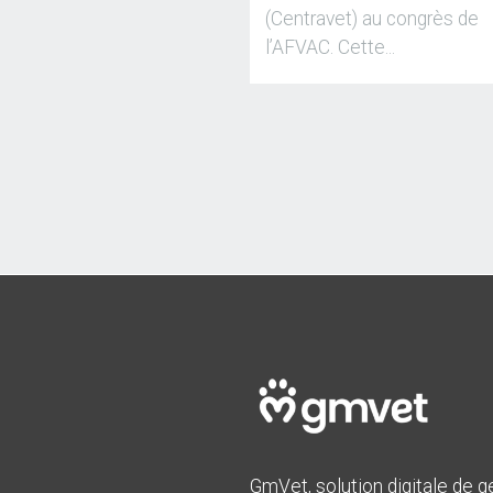
(Centravet) au congrès de
l’AFVAC. Cette...
GmVet, solution digitale de g