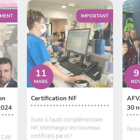
EMENT
IMPORTANT
11
9
MARS
NOV
on
Certification NF
AFVA
 2024
30 n
Suite à l'audit complémentaire
NF, téléchargez les nouveaux
Retro
certificats par ici !
d C46