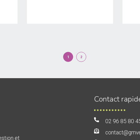
1
2
Contact rapid
02 96 85 80 4
contact@gmvet
estion et