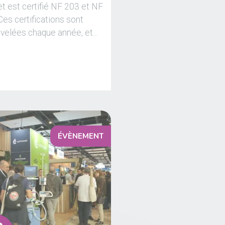
 est certifié NF 203 et NF
Ces certifications sont
velées chaque année, et...
ÉVÈNEMENT