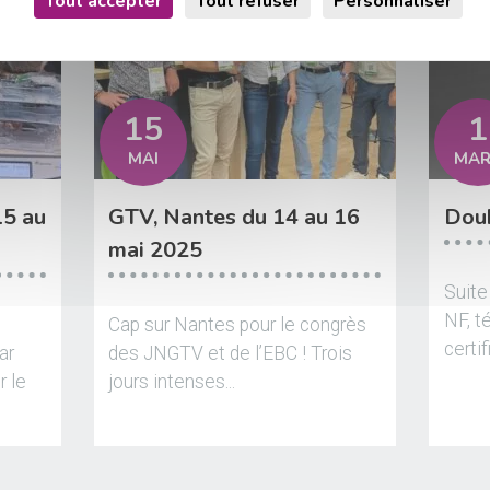
Tout accepter
Tout refuser
Personnaliser
15
1
MAI
MA
15 au
GTV, Nantes du 14 au 16
Doub
mai 2025
Suite
NF, t
Cap sur Nantes pour le congrès
certif
ar
des JNGTV et de l’EBC ! Trois
r le
jours intenses...