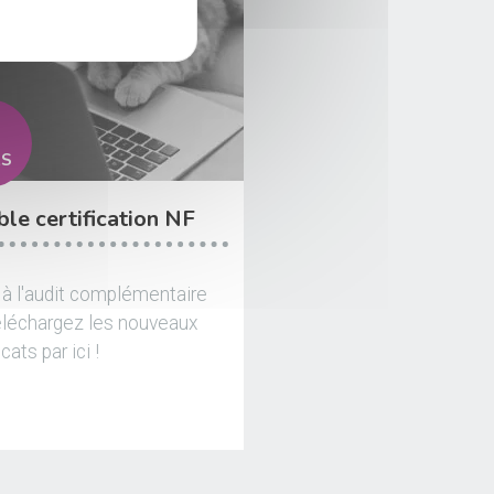
RS
le certification NF
 à l'audit complémentaire
éléchargez les nouveaux
icats par ici !