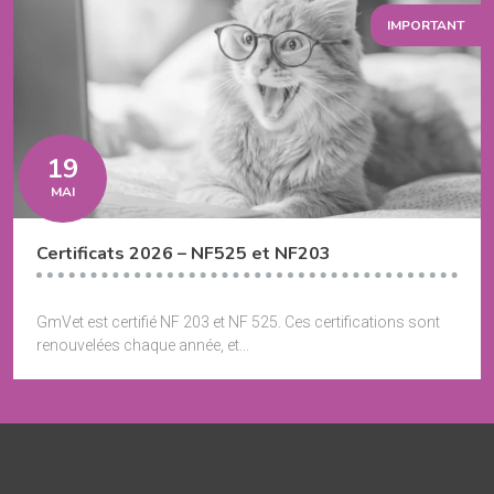
IMPORTANT
19
MAI
Certificats 2026 – NF525 et NF203
GmVet est certifié NF 203 et NF 525. Ces certifications sont
renouvelées chaque année, et...