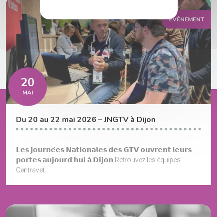
ÉVÈNEMENT
20
MAI
Du 20 au 22 mai 2026 – JNGTV à Dijon
𝗟𝗲𝘀 𝗝𝗼𝘂𝗿𝗻𝗲́𝗲𝘀 𝗡𝗮𝘁𝗶𝗼𝗻𝗮𝗹𝗲𝘀 𝗱𝗲𝘀 𝗚𝗧𝗩 𝗼𝘂𝘃𝗿𝗲𝗻𝘁 𝗹𝗲𝘂𝗿𝘀
𝗽𝗼𝗿𝘁𝗲𝘀 𝗮𝘂𝗷𝗼𝘂𝗿𝗱’𝗵𝘂𝗶 𝗮̀ 𝗗𝗶𝗷𝗼𝗻 Retrouvez les équipes
Centravet...