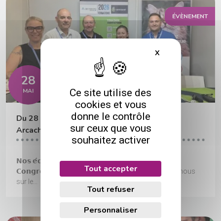
ÉVÈNEMENT
X
Masquer le bande
28
Ce site utilise des
MAI
cookies et vous
donne le contrôle
Du 28 au 30 mai 2026 – Congrès du chat à
sur ceux que vous
Arcachon
souhaitez activer
𝗡𝗼𝘀 𝗲́𝗾𝘂𝗶𝗽𝗲𝘀 𝘀𝗼𝗻𝘁 𝗶𝗻𝘀𝘁𝗮𝗹𝗹𝗲́𝗲𝘀 𝗮𝘂 𝗣𝗮𝗹𝗮𝗶𝘀 𝗱𝗲𝘀
Tout accepter
𝗖𝗼𝗻𝗴𝗿𝗲̀𝘀 𝗱’𝗔𝗿𝗰𝗮𝗰𝗵𝗼𝗻 ! Dès aujourd'hui, retrouvez-nous
sur le...
Tout refuser
Personnaliser