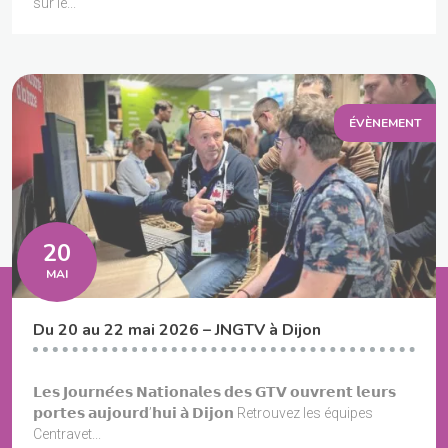
sur le...
ÉVÈNEMENT
20
MAI
Du 20 au 22 mai 2026 – JNGTV à Dijon
𝗟𝗲𝘀 𝗝𝗼𝘂𝗿𝗻𝗲́𝗲𝘀 𝗡𝗮𝘁𝗶𝗼𝗻𝗮𝗹𝗲𝘀 𝗱𝗲𝘀 𝗚𝗧𝗩 𝗼𝘂𝘃𝗿𝗲𝗻𝘁 𝗹𝗲𝘂𝗿𝘀
𝗽𝗼𝗿𝘁𝗲𝘀 𝗮𝘂𝗷𝗼𝘂𝗿𝗱’𝗵𝘂𝗶 𝗮̀ 𝗗𝗶𝗷𝗼𝗻 Retrouvez les équipes
Centravet...