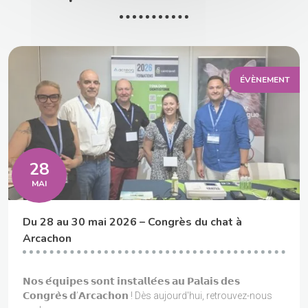
ÉVÈNEMENT
28
MAI
Du 28 au 30 mai 2026 – Congrès du chat à
Arcachon
𝗡𝗼𝘀 𝗲́𝗾𝘂𝗶𝗽𝗲𝘀 𝘀𝗼𝗻𝘁 𝗶𝗻𝘀𝘁𝗮𝗹𝗹𝗲́𝗲𝘀 𝗮𝘂 𝗣𝗮𝗹𝗮𝗶𝘀 𝗱𝗲𝘀
𝗖𝗼𝗻𝗴𝗿𝗲̀𝘀 𝗱’𝗔𝗿𝗰𝗮𝗰𝗵𝗼𝗻 ! Dès aujourd'hui, retrouvez-nous