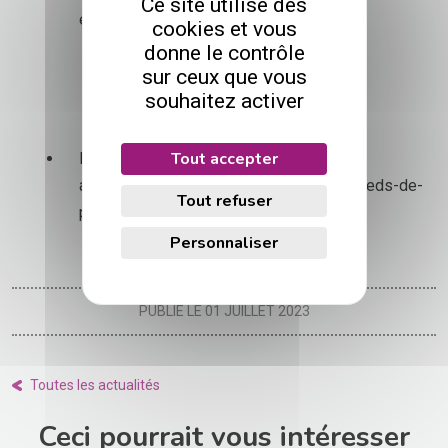
Ce site utilise des
écritures comptables ont été clôturées
cookies et vous
donne le contrôle
Paramètres – Modèles
sur ceux que vous
souhaitez activer
Tout accepter
Entêtes et pieds-de-page : Tri par ordre
alphabétique de la liste des entêtes et pieds-de-
Tout refuser
page
Personnaliser
PUBLIÉ LE 01 JUILLET 2023
Toutes les actualités
Ceci pourrait vous intéresser