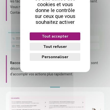
les tâches pour vous aider à les traiter plus efficacement.
cookies et vous
Vous ne connaissez pas encore la fonctionnalité ?
donne le contrôle
Contactez – nous !
sur ceux que vous
souhaitez activer
Tout accepter
Tout refuser
Personnaliser
Raccourci fonction
: les onglets les plus importants sont
désormais accessibles en un clic
, vous permettant
d’accomplir vos actions plus rapidement.