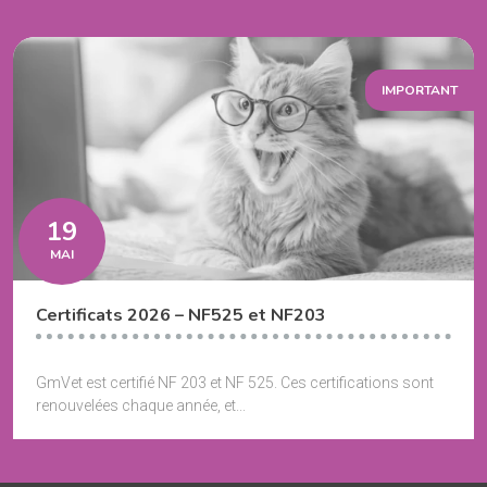
IMPORTANT
19
MAI
Certificats 2026 – NF525 et NF203
GmVet est certifié NF 203 et NF 525. Ces certifications sont
renouvelées chaque année, et...