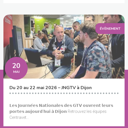
ÉVÈNEMENT
20
MAI
Du 20 au 22 mai 2026 – JNGTV à Dijon
𝗟𝗲𝘀 𝗝𝗼𝘂𝗿𝗻𝗲́𝗲𝘀 𝗡𝗮𝘁𝗶𝗼𝗻𝗮𝗹𝗲𝘀 𝗱𝗲𝘀 𝗚𝗧𝗩 𝗼𝘂𝘃𝗿𝗲𝗻𝘁 𝗹𝗲𝘂𝗿𝘀
𝗽𝗼𝗿𝘁𝗲𝘀 𝗮𝘂𝗷𝗼𝘂𝗿𝗱’𝗵𝘂𝗶 𝗮̀ 𝗗𝗶𝗷𝗼𝗻 Retrouvez les équipes
Centravet...