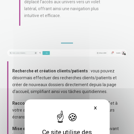
déplacé l’accès aux univers vers un volet
latéral, offrant ainsi une navigation plus
intuitive et efficace.
Recherche et création clients/patients
: vous pouvez
désormais effectuer des recherches clients/patients et
créer de nouveaux dossiers directement depuis la page
d’accueil
, simplifiant ainsi vos tâches quotidiennes.
Raccourci agenda
:
en un clic, accédez à vos RDV
et à
X
Masquer le bande
votre agenda, sans avoir à naviguer à travers plusieurs
écrans.
Mise en évidence des tâches
: nous avons mis en avant
Ce site utilise des