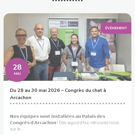
ÉVÈNEMENT
28
MAI
Du 28 au 30 mai 2026 – Congrès du chat à
Arcachon
𝗡𝗼𝘀 𝗲́𝗾𝘂𝗶𝗽𝗲𝘀 𝘀𝗼𝗻𝘁 𝗶𝗻𝘀𝘁𝗮𝗹𝗹𝗲́𝗲𝘀 𝗮𝘂 𝗣𝗮𝗹𝗮𝗶𝘀 𝗱𝗲𝘀
𝗖𝗼𝗻𝗴𝗿𝗲̀𝘀 𝗱’𝗔𝗿𝗰𝗮𝗰𝗵𝗼𝗻 ! Dès aujourd'hui, retrouvez-nous
sur le...