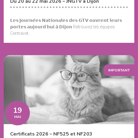
Du 20 au 22 mai 2026 – JNGTV à Dijon
𝗟𝗲𝘀 𝗝𝗼𝘂𝗿𝗻𝗲́𝗲𝘀 𝗡𝗮𝘁𝗶𝗼𝗻𝗮𝗹𝗲𝘀 𝗱𝗲𝘀 𝗚𝗧𝗩 𝗼𝘂𝘃𝗿𝗲𝗻𝘁 𝗹𝗲𝘂𝗿𝘀
𝗽𝗼𝗿𝘁𝗲𝘀 𝗮𝘂𝗷𝗼𝘂𝗿𝗱’𝗵𝘂𝗶 𝗮̀ 𝗗𝗶𝗷𝗼𝗻 Retrouvez les équipes
Centravet...
IMPORTANT
19
MAI
Certificats 2026 – NF525 et NF203