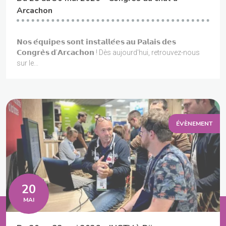
Arcachon
𝗡𝗼𝘀 𝗲́𝗾𝘂𝗶𝗽𝗲𝘀 𝘀𝗼𝗻𝘁 𝗶𝗻𝘀𝘁𝗮𝗹𝗹𝗲́𝗲𝘀 𝗮𝘂 𝗣𝗮𝗹𝗮𝗶𝘀 𝗱𝗲𝘀
𝗖𝗼𝗻𝗴𝗿𝗲̀𝘀 𝗱’𝗔𝗿𝗰𝗮𝗰𝗵𝗼𝗻 ! Dès aujourd'hui, retrouvez-nous
sur le...
ÉVÈNEMENT
20
MAI