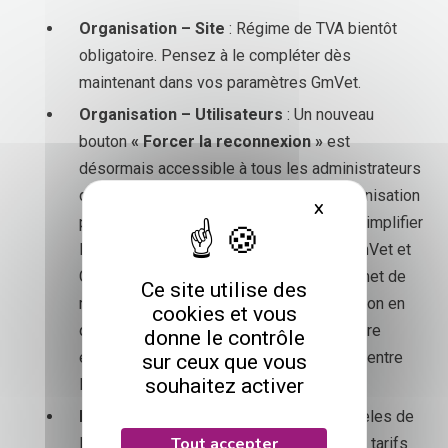
Organisation – Site
: Régime de TVA bientôt
obligatoire. Pensez à le compléter dès
maintenant dans vos paramètres GmVet.
Organisation – Utilisateurs
: Un nouveau
bouton
« Forcer la reconnexion »
est
désormais accessible à tous les administrateurs
depuis l’Univers Paramètres, onglet Organisation
X
Masquer le bande
puis Utilisateurs – Agenda Google pour simplifier
la gestion des synchronisations entre GmVet et
Google Agenda. Cette fonctionnalité permet de
Ce site utilise des
résoudre les problèmes de synchronisation en
cookies et vous
quelques clics, sans avoir à contacter notre
donne le contrôle
équipe ni recréer manuellement les liens entre
sur ceux que vous
souhaitez activer
les agendas.
Modèles – PSV :
Optimisation des modèles de
Tout accepter
PSV pour un affichage et une gestion des tarifs