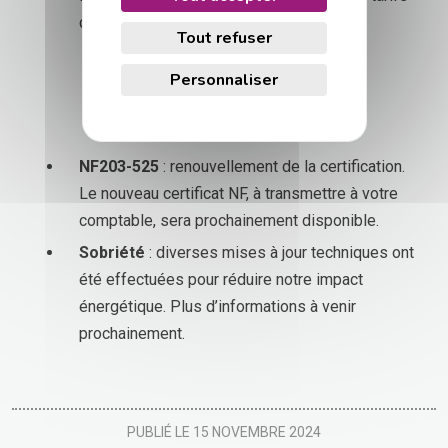
conformes.
Tout refuser
Autres
Personnaliser
NF203-525
: renouvellement de la certification.
Le nouveau certificat NF, à transmettre à votre
comptable, sera prochainement disponible.
Sobriété
: diverses mises à jour techniques ont
été effectuées pour réduire notre impact
énergétique. Plus d’informations à venir
prochainement.
PUBLIÉ LE 15 NOVEMBRE 2024