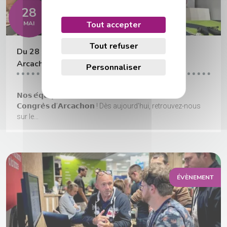
28
Tout accepter
MAI
Tout refuser
Du 28 au 30 mai 2026 – Congrès du chat à
Arcachon
Personnaliser
𝗡𝗼𝘀 𝗲́𝗾𝘂𝗶𝗽𝗲𝘀 𝘀𝗼𝗻𝘁 𝗶𝗻𝘀𝘁𝗮𝗹𝗹𝗲́𝗲𝘀 𝗮𝘂 𝗣𝗮𝗹𝗮𝗶𝘀 𝗱𝗲𝘀
𝗖𝗼𝗻𝗴𝗿𝗲̀𝘀 𝗱’𝗔𝗿𝗰𝗮𝗰𝗵𝗼𝗻 ! Dès aujourd'hui, retrouvez-nous
sur le...
ÉVÈNEMENT