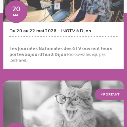
20
MAI
Du 20 au 22 mai 2026 – JNGTV à Dijon
𝗟𝗲𝘀 𝗝𝗼𝘂𝗿𝗻𝗲́𝗲𝘀 𝗡𝗮𝘁𝗶𝗼𝗻𝗮𝗹𝗲𝘀 𝗱𝗲𝘀 𝗚𝗧𝗩 𝗼𝘂𝘃𝗿𝗲𝗻𝘁 𝗹𝗲𝘂𝗿𝘀
𝗽𝗼𝗿𝘁𝗲𝘀 𝗮𝘂𝗷𝗼𝘂𝗿𝗱’𝗵𝘂𝗶 𝗮̀ 𝗗𝗶𝗷𝗼𝗻 Retrouvez les équipes
Centravet...
IMPORTANT