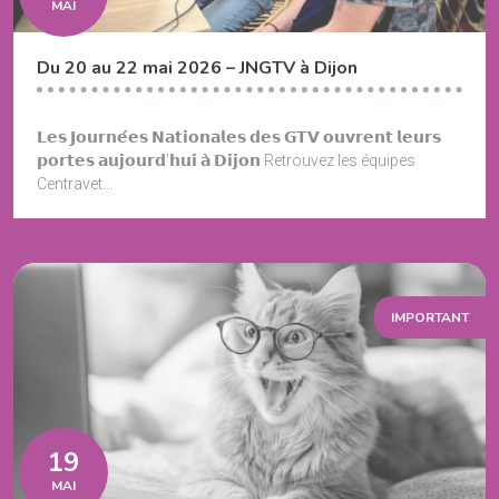
MAI
Du 20 au 22 mai 2026 – JNGTV à Dijon
𝗟𝗲𝘀 𝗝𝗼𝘂𝗿𝗻𝗲́𝗲𝘀 𝗡𝗮𝘁𝗶𝗼𝗻𝗮𝗹𝗲𝘀 𝗱𝗲𝘀 𝗚𝗧𝗩 𝗼𝘂𝘃𝗿𝗲𝗻𝘁 𝗹𝗲𝘂𝗿𝘀
𝗽𝗼𝗿𝘁𝗲𝘀 𝗮𝘂𝗷𝗼𝘂𝗿𝗱’𝗵𝘂𝗶 𝗮̀ 𝗗𝗶𝗷𝗼𝗻 Retrouvez les équipes
Centravet...
IMPORTANT
19
MAI