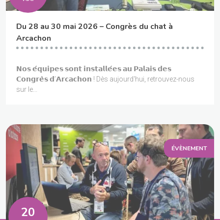
Du 28 au 30 mai 2026 – Congrès du chat à
Arcachon
𝗡𝗼𝘀 𝗲́𝗾𝘂𝗶𝗽𝗲𝘀 𝘀𝗼𝗻𝘁 𝗶𝗻𝘀𝘁𝗮𝗹𝗹𝗲́𝗲𝘀 𝗮𝘂 𝗣𝗮𝗹𝗮𝗶𝘀 𝗱𝗲𝘀
𝗖𝗼𝗻𝗴𝗿𝗲̀𝘀 𝗱’𝗔𝗿𝗰𝗮𝗰𝗵𝗼𝗻 ! Dès aujourd'hui, retrouvez-nous
sur le...
ÉVÈNEMENT
20