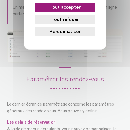
Tout accepter
Un membre est présent si la case « Rendez-vous en ligne
partenaire » est cochée dans son profil.
Tout refuser
Personnaliser
Paramétrer les rendez-vous
Le dernier écran de paramétrage concerne les paramètres
généraux des rendez-vous. Vous pouvez y définir :
Les délais de réservation
À l’aide de menus déroulants, vous pouvez personnaliser : le